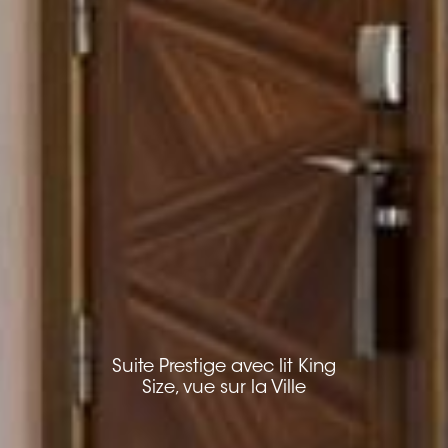
Suite Prestige avec lit King
Suite Prestige avec lit King
Size, vue sur la Ville
Size, vue sur la Ville